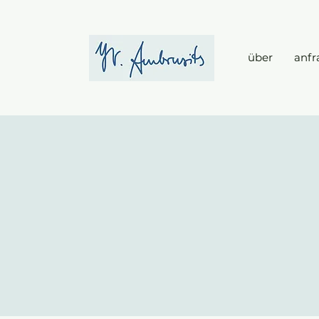
über
anfr